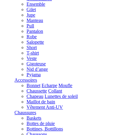
Ensemble
Gilet
Jupe
Manteau
Pull
Pantalon
Robe
Salopette
Short
T-shirt
Veste
Gigoteuse
Nid d’ange
Pyjama
Accessoires
Bonnet
Echarpe
Moufle
Chaussette
Collant
Chapeau
Lunettes de soleil
Maillot de bain
Vêtement Anti-UV
Chaussures
Baskets
Bottes de pluie
Bottines, Bottillons
Chaussons