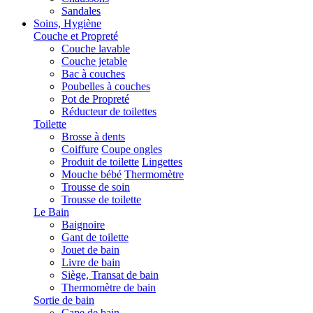
Sandales
Soins, Hygiène
Couche et Propreté
Couche lavable
Couche jetable
Bac à couches
Poubelles à couches
Pot de Propreté
Réducteur de toilettes
Toilette
Brosse à dents
Coiffure
Coupe ongles
Produit de toilette
Lingettes
Mouche bébé
Thermomètre
Trousse de soin
Trousse de toilette
Le Bain
Baignoire
Gant de toilette
Jouet de bain
Livre de bain
Siège, Transat de bain
Thermomètre de bain
Sortie de bain
Cape de bain