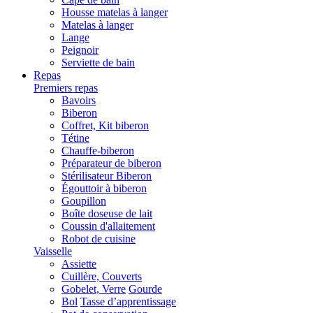
Housse matelas à langer
Matelas à langer
Lange
Peignoir
Serviette de bain
Repas
Premiers repas
Bavoirs
Biberon
Coffret, Kit biberon
Tétine
Chauffe-biberon
Préparateur de biberon
Stérilisateur Biberon
Égouttoir à biberon
Goupillon
Boîte doseuse de lait
Coussin d'allaitement
Robot de cuisine
Vaisselle
Assiette
Cuillère, Couverts
Gobelet, Verre
Gourde
Bol
Tasse d’apprentissage