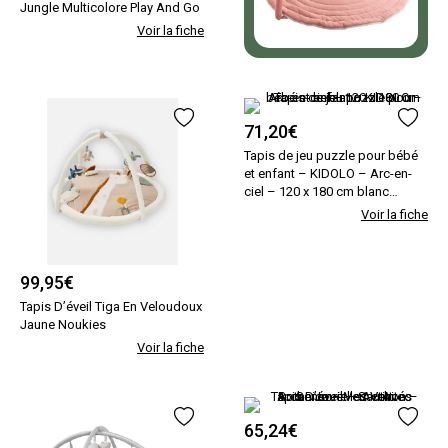
Jungle Multicolore Play And Go
Voir la fiche
71,20
€
Tapis de jeu puzzle pour bébé
et enfant – KIDOLO – Arc-en-
ciel – 120 x 180 cm blanc
Kidolo
Voir la fiche
99,95
€
Tapis D’éveil Tiga En Veloudoux
Jaune Noukies
Voir la fiche
65,24
€