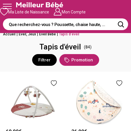
Ma Liste de Naissance
Mon Compte
Accueil
|
Éveil, Jeux
|
Éveil Bébé
|
Tapis d'éveil
Tapis d'éveil
(84)
Filtrer
Promotion