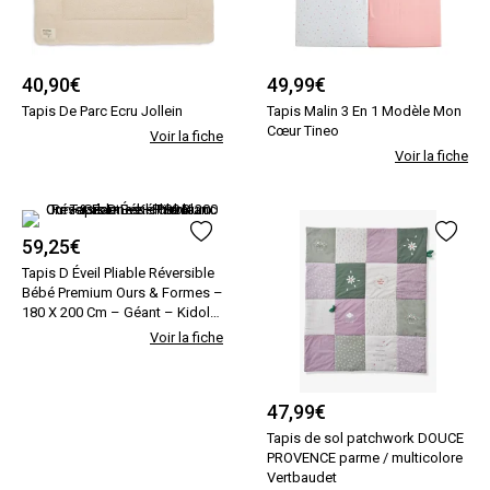
40,90
€
49,99
€
Tapis De Parc Ecru Jollein
Tapis Malin 3 En 1 Modèle Mon
Cœur Tineo
Voir la fiche
Voir la fiche
59,25
€
Tapis D Éveil Pliable Réversible
Bébé Premium Ours & Formes –
180 X 200 Cm – Géant – Kidolo
Blanc Kidolo
Voir la fiche
47,99
€
Tapis de sol patchwork DOUCE
PROVENCE parme / multicolore
Vertbaudet