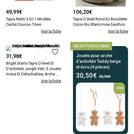
49,99
€
106,20
€
Tapis Malin 3 En 1 Modèle
Tapis D’éveil Rond En Bouclette
Caché Coucou Tineo
Coton Bio Blanc/rose Sauthon
Voir la fiche
Voir la fiche
SELECTION DE BÉBÉ
31,98
€
Jouets pour arche
d’activités Teddy beige
Bright Starts Tapis D’éveil Et
et écru (4 pièces)
D’activités Jungle Vert, 5 Jouets
Inclus Et Détachables, Arche De
30,50
€
35,90€
Jeu Pliable Vert Bright Starts
Voir la fiche
-15%