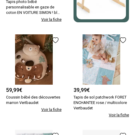
Tapis photo bébé
personnalisable en gaze de
coton EN VOITURE SIMON ! bleu
Vertbaudet
Voir la fiche
59,99
€
39,99
€
Coussin bébé des découvertes
Tapis de sol patchwork FORET
marron Vertbaudet
ENCHANTEE rose / multicolore
Vertbaudet
Voir la fiche
Voir la fiche