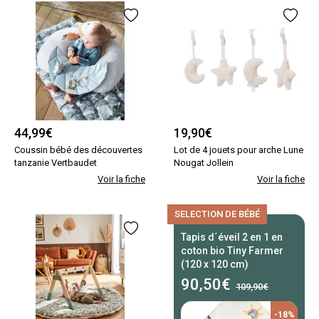
44,99
€
19,90
€
Coussin bébé des découvertes
Lot de 4 jouets pour arche Lune
tanzanie Vertbaudet
Nougat Jollein
Voir la fiche
Voir la fiche
SELECTION DE BÉBÉ
Tapis d´éveil 2 en 1 en
coton bio Tiny Farmer
(120 x 120 cm)
90,50
€
109,90€
-18%