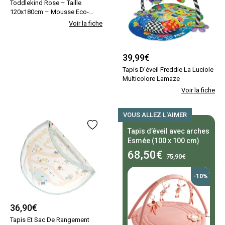
Toddlekind Rose – Taille
120x180cm – Mousse Eco-
responsable Eva Beige
Voir la fiche
Toddlekind
39,99
€
Tapis D’éveil Freddie La Luciole
Multicolore Lamaze
Voir la fiche
VOUS ALLEZ L'AIMER
Tapis d’éveil avec arches
Esmée (100 x 100 cm)
68,50
€
75,90€
-10%
36,90
€
Tapis Et Sac De Rangement