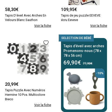
58,30
€
109,95
€
Tapis D’éveil Avec Arches En
Tapis de jeu puzzle EEVEVE
Velours Blanc Sauthon
écru Eeveve
Voir la fiche
Voir la fiche
SELECTION DE BÉBÉ
Tapis d’éveil avec arches
Promenons-nous (78 x
78 x 56 cm)
69,90
€
77,90€
-10%
20,99
€
Tapis Puzzle Avec Numéros
Hermine 10 Pcs. Multicolore
Bieco
Voir la fiche