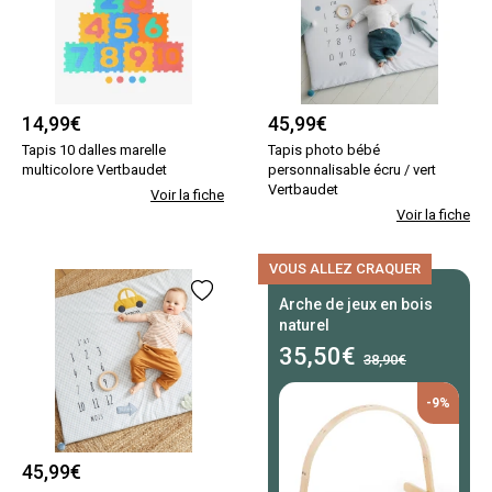
14,99
€
45,99
€
Tapis 10 dalles marelle
Tapis photo bébé
multicolore Vertbaudet
personnalisable écru / vert
Vertbaudet
Voir la fiche
Voir la fiche
VOUS ALLEZ CRAQUER
Arche de jeux en bois
naturel
35,50
€
38,90€
-9%
45,99
€