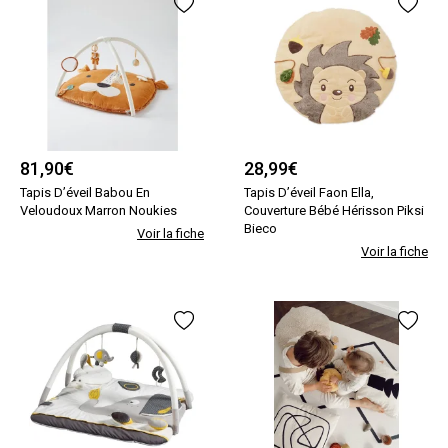
81,90
€
28,99
€
Tapis D’éveil Babou En
Tapis D’éveil Faon Ella,
Veloudoux Marron Noukies
Couverture Bébé Hérisson Piksi
Bieco
Voir la fiche
Voir la fiche