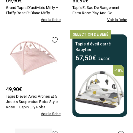
69,90
€
36,90
€
Grand Tapis D’activités Miffy –
Tapis Et Sac De Rangement
Fluffy Rose Et Blanc Miffy
Farm Rose Play And Go
Voir la fiche
Voir la fiche
SELECTION DE BÉBÉ
Tapis d’éveil carré
Babyfan
67,50
€
74,90€
-10%
49,90
€
Tapis D’éveil Avec Arches Et 5
Jouets Suspendus Roba Style
Rose – Lapin Lily Roba
Voir la fiche