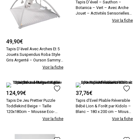
Tapis D’éveil – Sauthon –
Botanica – Vert – Avec Arche
Jouet – Activités Sensorielles
Vert Sauthon
Voir la fiche
49,90
€
Tapis D’éveil Avec Arches Et 5
Jouets Suspendus Roba Style
Gris Argenté – Ourson Sammy
Roba
Voir la fiche
124,99
€
37,76
€
Tapis De Jeu Prettier Puzzle
Tapis d’Eveil Pliable Réversible
Toddlekind Beige – Taille
Bébé Lion & Forêt par Kidolo –
120x180cm – Mousse Eco-
Blanc – 180 x 200 cm – Mousse
responsable Eva Beige
XPE blanc Kidolo
Voir la fiche
Voir la fiche
Toddlekind