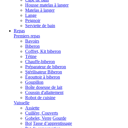
Housse matelas à langer
Matelas à langer
Lange
Peignoir
Serviette de bain
Repas
Premiers repas
Bavoirs
Biberon
Coffret, Kit biberon
Tétine
Chauffe-biberon
Préparateur de biberon
Stérilisateur Biberon
Égouttoir à biberon
Goupillon
Boîte doseuse de lait
Coussin d'allaitement
Robot de cuisine
Vaisselle
Assiette
Cuillère, Couverts
Gobelet, Verre
Gourde
Bol
Tasse d’apprentissage