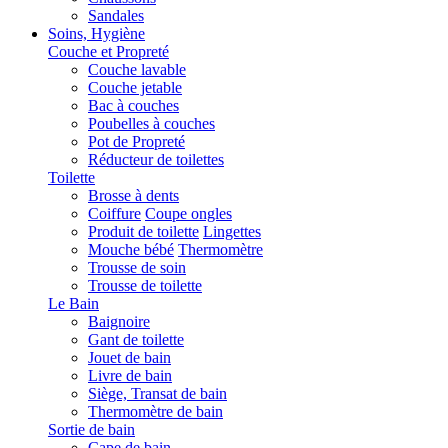
Sandales
Soins, Hygiène
Couche et Propreté
Couche lavable
Couche jetable
Bac à couches
Poubelles à couches
Pot de Propreté
Réducteur de toilettes
Toilette
Brosse à dents
Coiffure
Coupe ongles
Produit de toilette
Lingettes
Mouche bébé
Thermomètre
Trousse de soin
Trousse de toilette
Le Bain
Baignoire
Gant de toilette
Jouet de bain
Livre de bain
Siège, Transat de bain
Thermomètre de bain
Sortie de bain
Cape de bain