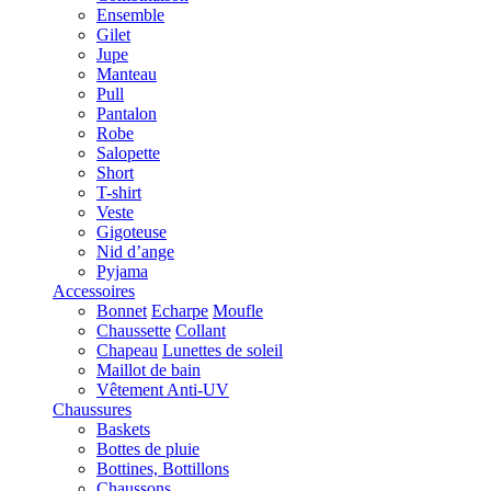
Ensemble
Gilet
Jupe
Manteau
Pull
Pantalon
Robe
Salopette
Short
T-shirt
Veste
Gigoteuse
Nid d’ange
Pyjama
Accessoires
Bonnet
Echarpe
Moufle
Chaussette
Collant
Chapeau
Lunettes de soleil
Maillot de bain
Vêtement Anti-UV
Chaussures
Baskets
Bottes de pluie
Bottines, Bottillons
Chaussons