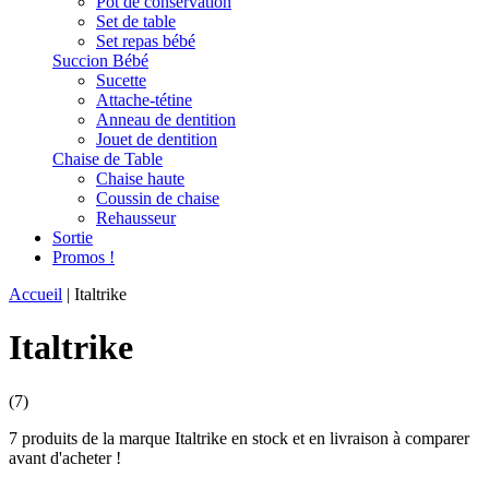
Pot de conservation
Set de table
Set repas bébé
Succion Bébé
Sucette
Attache-tétine
Anneau de dentition
Jouet de dentition
Chaise de Table
Chaise haute
Coussin de chaise
Rehausseur
Sortie
Promos !
Accueil
|
Italtrike
Italtrike
(7)
7 produits de la marque Italtrike en stock et en livraison à comparer
avant d'acheter !