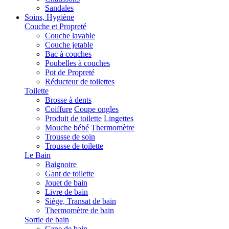
Sandales
Soins, Hygiène
Couche et Propreté
Couche lavable
Couche jetable
Bac à couches
Poubelles à couches
Pot de Propreté
Réducteur de toilettes
Toilette
Brosse à dents
Coiffure
Coupe ongles
Produit de toilette
Lingettes
Mouche bébé
Thermomètre
Trousse de soin
Trousse de toilette
Le Bain
Baignoire
Gant de toilette
Jouet de bain
Livre de bain
Siège, Transat de bain
Thermomètre de bain
Sortie de bain
Cape de bain