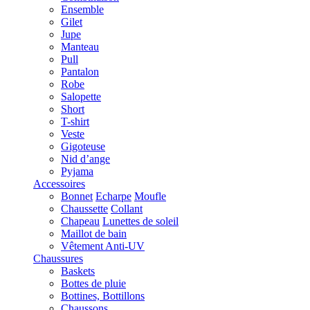
Ensemble
Gilet
Jupe
Manteau
Pull
Pantalon
Robe
Salopette
Short
T-shirt
Veste
Gigoteuse
Nid d’ange
Pyjama
Accessoires
Bonnet
Echarpe
Moufle
Chaussette
Collant
Chapeau
Lunettes de soleil
Maillot de bain
Vêtement Anti-UV
Chaussures
Baskets
Bottes de pluie
Bottines, Bottillons
Chaussons