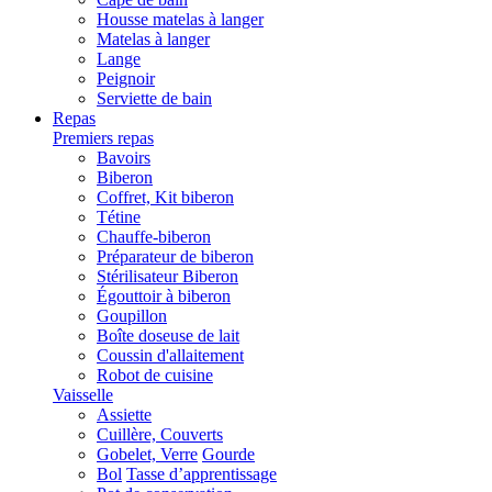
Housse matelas à langer
Matelas à langer
Lange
Peignoir
Serviette de bain
Repas
Premiers repas
Bavoirs
Biberon
Coffret, Kit biberon
Tétine
Chauffe-biberon
Préparateur de biberon
Stérilisateur Biberon
Égouttoir à biberon
Goupillon
Boîte doseuse de lait
Coussin d'allaitement
Robot de cuisine
Vaisselle
Assiette
Cuillère, Couverts
Gobelet, Verre
Gourde
Bol
Tasse d’apprentissage