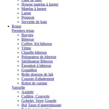
Housse matelas à langer
Matelas à langer
Lange
Peignoir
Serviette de bain
Repas
Premiers repas
Bavoirs
Biberon
Coffret, Kit biberon
Tétine
Chauffe-biberon
Préparateur de biberon
Stérilisateur Biberon
Égouttoir à biberon
Goupillon
Boîte doseuse de lait
Coussin d'allaitement
Robot de cuisine
Vaisselle
Assiette
Cuillère, Couverts
Gobelet, Verre
Gourde
Bol
Tasse d’apprentissage