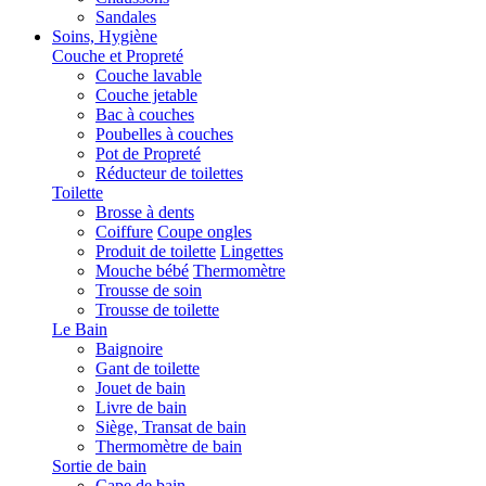
Sandales
Soins, Hygiène
Couche et Propreté
Couche lavable
Couche jetable
Bac à couches
Poubelles à couches
Pot de Propreté
Réducteur de toilettes
Toilette
Brosse à dents
Coiffure
Coupe ongles
Produit de toilette
Lingettes
Mouche bébé
Thermomètre
Trousse de soin
Trousse de toilette
Le Bain
Baignoire
Gant de toilette
Jouet de bain
Livre de bain
Siège, Transat de bain
Thermomètre de bain
Sortie de bain
Cape de bain