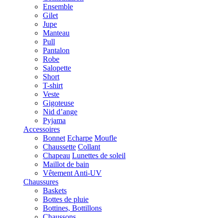
Ensemble
Gilet
Jupe
Manteau
Pull
Pantalon
Robe
Salopette
Short
T-shirt
Veste
Gigoteuse
Nid d’ange
Pyjama
Accessoires
Bonnet
Echarpe
Moufle
Chaussette
Collant
Chapeau
Lunettes de soleil
Maillot de bain
Vêtement Anti-UV
Chaussures
Baskets
Bottes de pluie
Bottines, Bottillons
Chaussons