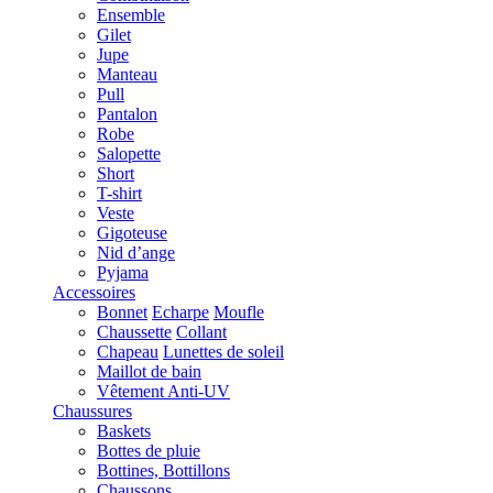
Ensemble
Gilet
Jupe
Manteau
Pull
Pantalon
Robe
Salopette
Short
T-shirt
Veste
Gigoteuse
Nid d’ange
Pyjama
Accessoires
Bonnet
Echarpe
Moufle
Chaussette
Collant
Chapeau
Lunettes de soleil
Maillot de bain
Vêtement Anti-UV
Chaussures
Baskets
Bottes de pluie
Bottines, Bottillons
Chaussons