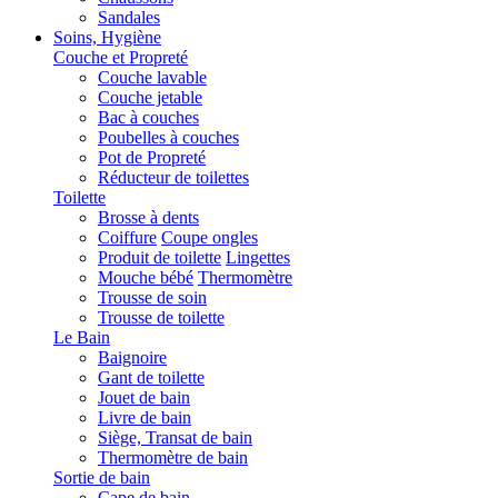
Sandales
Soins, Hygiène
Couche et Propreté
Couche lavable
Couche jetable
Bac à couches
Poubelles à couches
Pot de Propreté
Réducteur de toilettes
Toilette
Brosse à dents
Coiffure
Coupe ongles
Produit de toilette
Lingettes
Mouche bébé
Thermomètre
Trousse de soin
Trousse de toilette
Le Bain
Baignoire
Gant de toilette
Jouet de bain
Livre de bain
Siège, Transat de bain
Thermomètre de bain
Sortie de bain
Cape de bain