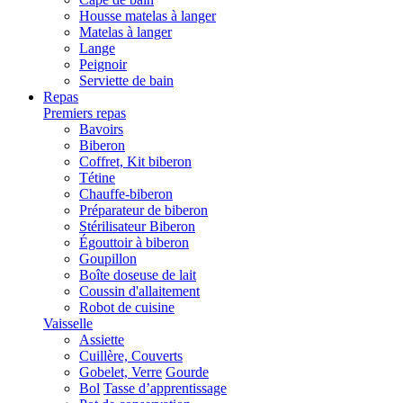
Housse matelas à langer
Matelas à langer
Lange
Peignoir
Serviette de bain
Repas
Premiers repas
Bavoirs
Biberon
Coffret, Kit biberon
Tétine
Chauffe-biberon
Préparateur de biberon
Stérilisateur Biberon
Égouttoir à biberon
Goupillon
Boîte doseuse de lait
Coussin d'allaitement
Robot de cuisine
Vaisselle
Assiette
Cuillère, Couverts
Gobelet, Verre
Gourde
Bol
Tasse d’apprentissage