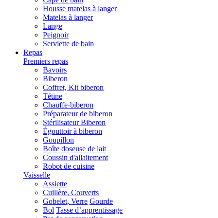
Housse matelas à langer
Matelas à langer
Lange
Peignoir
Serviette de bain
Repas
Premiers repas
Bavoirs
Biberon
Coffret, Kit biberon
Tétine
Chauffe-biberon
Préparateur de biberon
Stérilisateur Biberon
Égouttoir à biberon
Goupillon
Boîte doseuse de lait
Coussin d'allaitement
Robot de cuisine
Vaisselle
Assiette
Cuillère, Couverts
Gobelet, Verre
Gourde
Bol
Tasse d’apprentissage