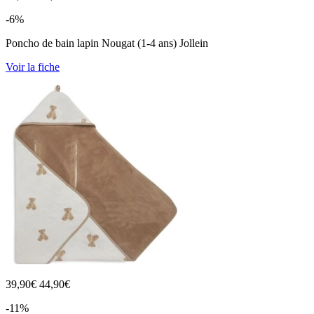
-6%
Poncho de bain lapin Nougat (1-4 ans) Jollein
Voir la fiche
39,90
€
44,90€
-11%