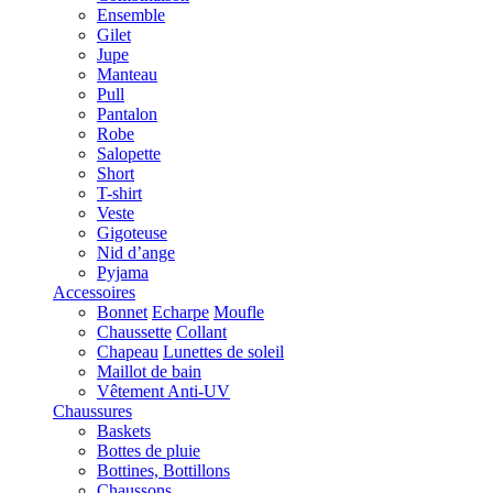
Ensemble
Gilet
Jupe
Manteau
Pull
Pantalon
Robe
Salopette
Short
T-shirt
Veste
Gigoteuse
Nid d’ange
Pyjama
Accessoires
Bonnet
Echarpe
Moufle
Chaussette
Collant
Chapeau
Lunettes de soleil
Maillot de bain
Vêtement Anti-UV
Chaussures
Baskets
Bottes de pluie
Bottines, Bottillons
Chaussons