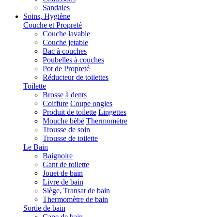
Sandales
Soins, Hygiène
Couche et Propreté
Couche lavable
Couche jetable
Bac à couches
Poubelles à couches
Pot de Propreté
Réducteur de toilettes
Toilette
Brosse à dents
Coiffure
Coupe ongles
Produit de toilette
Lingettes
Mouche bébé
Thermomètre
Trousse de soin
Trousse de toilette
Le Bain
Baignoire
Gant de toilette
Jouet de bain
Livre de bain
Siège, Transat de bain
Thermomètre de bain
Sortie de bain
Cape de bain