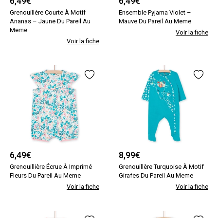
6,49
€
6,49
€
Grenouillère Courte À Motif
Ensemble Pyjama Violet –
Ananas – Jaune Du Pareil Au
Mauve Du Pareil Au Meme
Meme
Voir la fiche
Voir la fiche
6,49
€
8,99
€
Grenouillière Écrue À Imprimé
Grenouillère Turquoise À Motif
Fleurs Du Pareil Au Meme
Girafes Du Pareil Au Meme
Voir la fiche
Voir la fiche