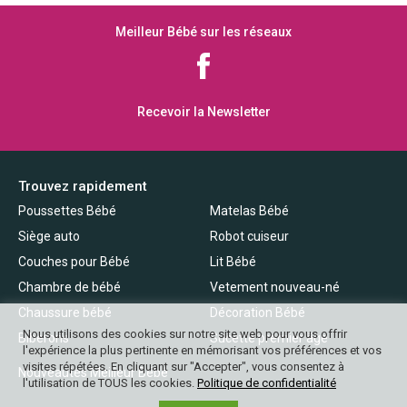
Meilleur Bébé sur les réseaux
Recevoir la Newsletter
Trouvez rapidement
Poussettes Bébé
Matelas Bébé
Siège auto
Robot cuiseur
Couches pour Bébé
Lit Bébé
Chambre de bébé
Vetement nouveau-né
Chaussure bébé
Décoration Bébé
Nous utilisons des cookies sur notre site web pour vous offrir
Biberons
Sucette premier âge
l'expérience la plus pertinente en mémorisant vos préférences et vos
visites répétées. En cliquant sur "Accepter", vous consentez à
Nouveautés Meilleur Bébé
l'utilisation de TOUS les cookies.
Politique de confidentialité