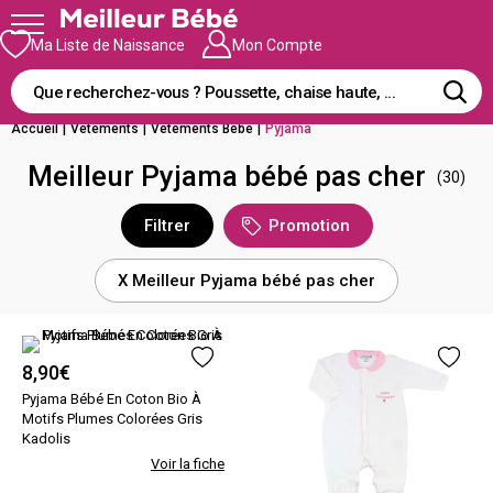
Ma Liste de Naissance
Mon Compte
Accueil
|
Vêtements
|
Vêtements Bébé
|
Pyjama
Meilleur Pyjama bébé pas cher
(30)
Filtrer
Promotion
X Meilleur Pyjama bébé pas cher
8,90
€
Pyjama Bébé En Coton Bio À
Motifs Plumes Colorées Gris
Kadolis
Voir la fiche