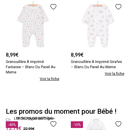
8,99
€
8,99
€
Grenouillère À Imprimé
Grenouillère À Imprimé Girafes
Fantaisie – Blanc Du Pareil Au
– Blanc Du Pareil Au Meme
Meme
Voir la fiche
Voir la fiche
Les promos du moment pour Bébé !
-40%
-10%
13,79
€
22,99€